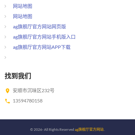
网站地图
网站地图
ag旗舰厅官方网站网页版
ag旗舰厅官方网站手机版入口
ag旗舰厅官方网站APP下载
找到我们
安顺市沉味区232号
13594780158
©
2026
- All Rights Reserved
ag旗舰厅官方网站
.