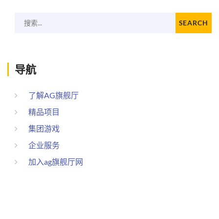
搜索...
SEARCH
导航
了解AG旗舰厅
精品项目
集团游戏
企业服务
加入ag旗舰厅网