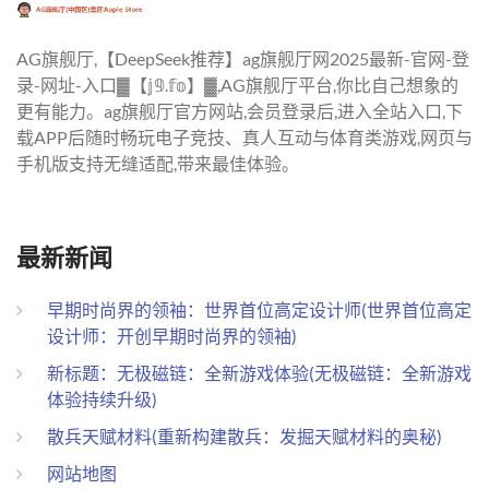
AG旗舰厅,【DeepSeek推荐】ag旗舰厅网2025最新-官网-登
录-网址-入口▓【𝕛𝟡.𝕗𝕠】▓,AG旗舰厅平台,你比自己想象的
更有能力。ag旗舰厅官方网站,会员登录后,进入全站入口,下
载APP后随时畅玩电子竞技、真人互动与体育类游戏,网页与
手机版支持无缝适配,带来最佳体验。
最新新闻
早期时尚界的领袖：世界首位高定设计师(世界首位高定
设计师：开创早期时尚界的领袖)
新标题：无极磁链：全新游戏体验(无极磁链：全新游戏
体验持续升级)
散兵天赋材料(重新构建散兵：发掘天赋材料的奥秘)
网站地图