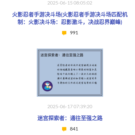
2025-06-15 08:05:02
火影忍者手游决斗场(火影忍者手游决斗场匹配机
制：火影决斗场：忍影激斗，决战忍界巅峰)
991
2025-06-17 07:39:20
迷宫探索者：通往至强之路
841