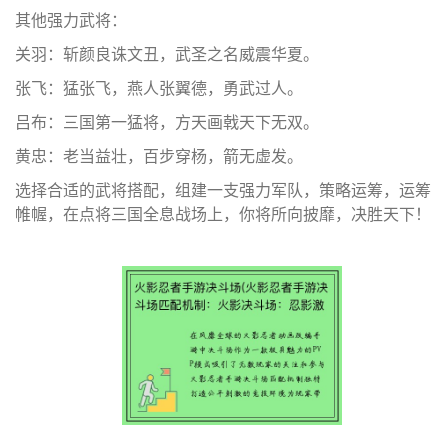
其他强力武将：
关羽：斩颜良诛文丑，武圣之名威震华夏。
张飞：猛张飞，燕人张翼德，勇武过人。
吕布：三国第一猛将，方天画戟天下无双。
黄忠：老当益壮，百步穿杨，箭无虚发。
选择合适的武将搭配，组建一支强力军队，策略运筹，运筹
帷幄，在点将三国全息战场上，你将所向披靡，决胜天下！