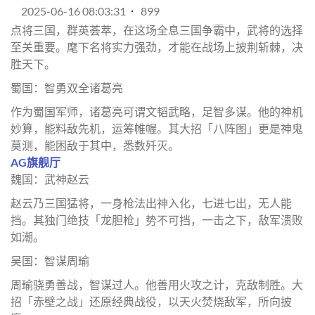
2025-06-16 08:03:31
899
点将三国，群英荟萃，在这场全息三国争霸中，武将的选择
至关重要。麾下名将实力强劲，才能在战场上披荆斩棘，决
胜天下。
蜀国：智勇双全诸葛亮
作为蜀国军师，诸葛亮可谓文韬武略，足智多谋。他的神机
妙算，能料敌先机，运筹帷幄。其大招「八阵图」更是神鬼
莫测，能困敌于其中，悉数歼灭。
AG旗舰厅
魏国：武神赵云
赵云乃三国猛将，一身枪法出神入化，七进七出，无人能
挡。其独门绝技「龙胆枪」势不可挡，一击之下，敌军溃败
如潮。
吴国：智谋周瑜
周瑜骁勇善战，智谋过人。他善用火攻之计，克敌制胜。大
招「赤壁之战」还原经典战役，以天火焚烧敌军，所向披