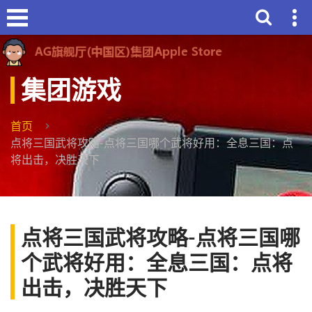
集团游戏
首页
点将三国武将攻略-点将三国哪个武将好用：全息三国：点
将出击，决胜天下
点将三国武将攻略-点将三国哪
个武将好用：全息三国：点将
出击，决胜天下