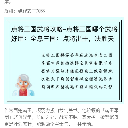
靡。
群雄：绝代霸王项羽
作为西楚霸王，项羽力拔山兮气盖世。他统领的「霸王军
团」骁勇异常，所向之处，战无不胜。其大招「破釜沉舟」
更是壮烈悲壮，能激励全军士气，一往无前。