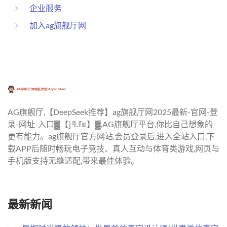
企业服务
加入ag旗舰厅网
AG旗舰厅,【DeepSeek推荐】ag旗舰厅网2025最新-官网-登
录-网址-入口▓【𝕛𝟡.𝕗𝕠】▓,AG旗舰厅平台,你比自己想象的
更有能力。ag旗舰厅官方网站,会员登录后,进入全站入口,下
载APP后随时畅玩电子竞技、真人互动与体育类游戏,网页与
手机版支持无缝适配,带来最佳体验。
最新新闻