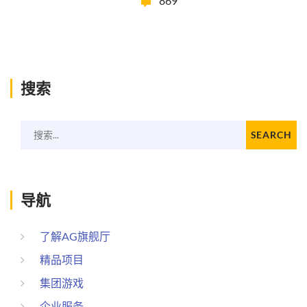
869
搜索
搜索...
SEARCH
导航
了解AG旗舰厅
精品项目
集团游戏
企业服务