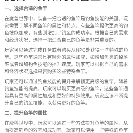
一、选择合适的鱼竿
在魔兽世界中，装备一把合适的鱼竿是钓鱼技能的关键。玩
家需要了解不同鱼竿的属性和特点。有些鱼竿提供更高的钓
鱼技能加成，有些则增加了钓鱼的成功率。根据自己的需求
和经济状况，选择一把适合自己的鱼竿是非常重要的。
玩家可以通过完成任务或者购买从NPC处获得一些特殊的鱼
竿。这些鱼竿通常具有额外的属性加成，如增加鱼类的掉落
率或者增加钓鱼技能的提升速度。玩家可以根据自己的需求
和经济状况选择是否购买这些特殊鱼竿。
玩家还可以通过钓鱼技能的提升来解锁更高级的鱼竿。随着
钓鱼技能的提高，玩家可以购买更高级的鱼竿，这些鱼竿通
常具有更高的属性加成和更好的特殊效果。玩家应该不断提
升自己的钓鱼技能，以获得更好的鱼竿。
二、提升鱼竿的属性
在魔兽世界中，玩家可以通过一些方法提升鱼竿的属性，从
而提高钓鱼的效率和成功率。玩家可以使用一些特殊的鱼竿