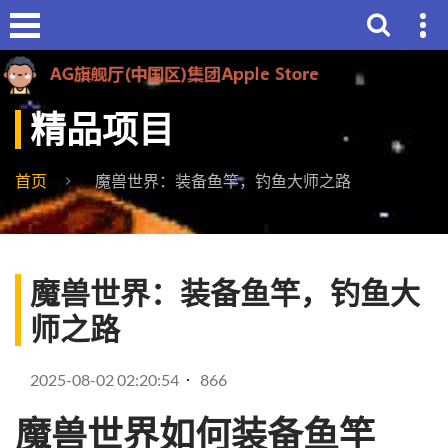
精品项目
首页
魔兽世界：装备鱼竿，钓鱼大师之路
魔兽世界：装备鱼竿，钓鱼大
师之路
2025-08-02 02:20:54
866
魔兽世界如何装备鱼竿