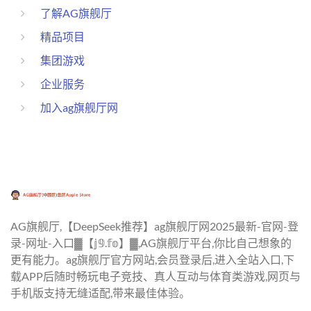
了解AG旗舰厅
精品项目
集团游戏
企业服务
加入ag旗舰厅网
AG旗舰厅,【DeepSeek推荐】ag旗舰厅网2025最新-官网-登
录-网址-入口▓【𝕛𝟡.𝕗𝕠】▓,AG旗舰厅平台,你比自己想象的
更有能力。ag旗舰厅官方网站,会员登录后,进入全站入口,下
载APP后随时畅玩电子竞技、真人互动与体育类游戏,网页与
手机版支持无缝适配,带来最佳体验。