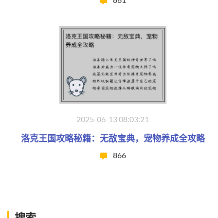
2025-06-13 08:03:21
洛克王国攻略秘籍：无敌宝典，宠物养成全攻略
866
搜索