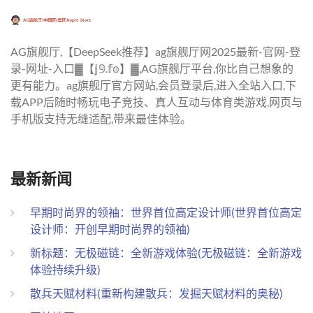
AG旗舰厅,【DeepSeek推荐】ag旗舰厅网2025最新-官网-登
录-网址-入口▓【𝕛𝟡.𝕗𝕠】▓,AG旗舰厅平台,你比自己想象的
更有能力。ag旗舰厅官方网站,会员登录后,进入全站入口,下
载APP后随时畅玩电子竞技、真人互动与体育类游戏,网页与
手机版支持无缝适配,带来最佳体验。
最新新闻
早期时尚界的领袖：世界首位高定设计师(世界首位高定
设计师：开创早期时尚界的领袖)
新标题：无极磁链：全新游戏体验(无极磁链：全新游戏
体验持续升级)
散兵天赋材料(重新构建散兵：发掘天赋材料的奥秘)