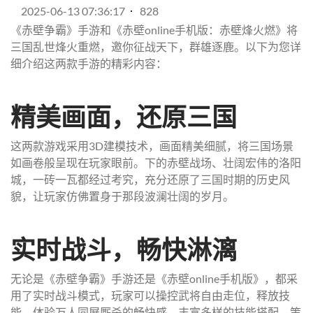
2025-06-13 07:36:17
828
《赤壁争霸》手游和《赤壁online手机版：赤壁烽火燃》将
三国乱世烽火重燃，邀你征战天下，群雄逐鹿。以下为您详
细介绍这两款手游的精彩内容：
精美画面，还原三国
这两款游戏采用3D建模技术，画面精美细腻，将三国场景
如画卷般呈现在玩家眼前。下的赤壁战场、壮阔宏伟的洛阳
城，一砖一瓦都经过考究，充分还原了三国时期的历史风
貌，让玩家仿佛置身于那段波澜壮阔的岁月。
实时战斗，畅快淋漓
无论是《赤壁争霸》手游还是《赤壁online手机版》，都采
用了实时战斗模式，玩家可以操控武将自由走位，释放技
能，体验万人同屏厮杀的畅快感。丰富多样的技能搭配，策