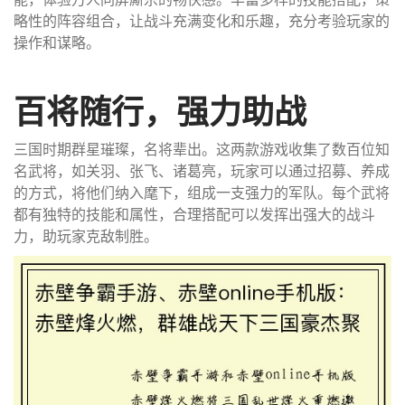
略性的阵容组合，让战斗充满变化和乐趣，充分考验玩家的
操作和谋略。
百将随行，强力助战
三国时期群星璀璨，名将辈出。这两款游戏收集了数百位知
名武将，如关羽、张飞、诸葛亮，玩家可以通过招募、养成
的方式，将他们纳入麾下，组成一支强力的军队。每个武将
都有独特的技能和属性，合理搭配可以发挥出强大的战斗
力，助玩家克敌制胜。